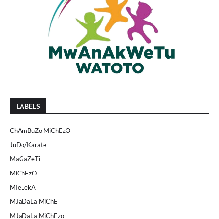
LABELS
ChAmBuZo MiChEzO
JuDo/Karate
MaGaZeTi
MiChEzO
MIeLekA
MJaDaLa MiChE
MJaDaLa MiChEzo