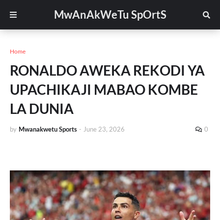
MwAnAkWeTu SpOrtS
Home
RONALDO AWEKA REKODI YA
UPACHIKAJI MABAO KOMBE
LA DUNIA
by
Mwanakwetu Sports
-
June 23, 2026
0