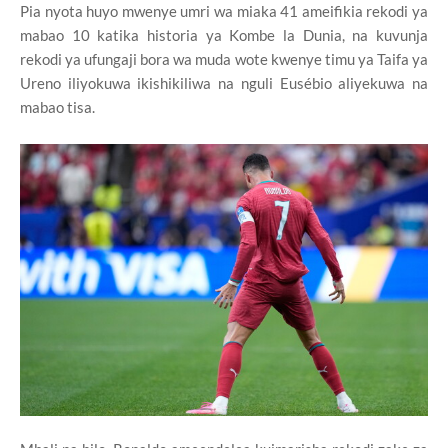
Pia nyota huyo mwenye umri wa miaka 41 ameifikia rekodi ya
mabao 10 katika historia ya Kombe la Dunia, na kuvunja
rekodi ya ufungaji bora wa muda wote kwenye timu ya Taifa ya
Ureno iliyokuwa ikishikiliwa na nguli Eusébio aliyekuwa na
mabao tisa.