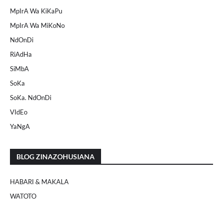
MpIrA Wa KiKaPu
MpIrA Wa MiKoNo
NdOnDi
RiAdHa
SiMbA
SoKa
SoKa. NdOnDi
VIdEo
YaNgA
BLOG ZINAZOHUSIANA
HABARI & MAKALA
WATOTO