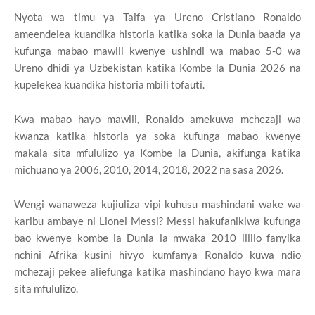
Nyota wa timu ya Taifa ya Ureno Cristiano Ronaldo
ameendelea kuandika historia katika soka la Dunia baada ya
kufunga mabao mawili kwenye ushindi wa mabao 5-0 wa
Ureno dhidi ya Uzbekistan katika Kombe la Dunia 2026 na
kupelekea kuandika historia mbili tofauti.
Kwa mabao hayo mawili, Ronaldo amekuwa mchezaji wa
kwanza katika historia ya soka kufunga mabao kwenye
makala sita mfululizo ya Kombe la Dunia, akifunga katika
michuano ya 2006, 2010, 2014, 2018, 2022 na sasa 2026.
Wengi wanaweza kujiuliza vipi kuhusu mashindani wake wa
karibu ambaye ni Lionel Messi? Messi hakufanikiwa kufunga
bao kwenye kombe la Dunia la mwaka 2010 lililo fanyika
nchini Afrika kusini hivyo kumfanya Ronaldo kuwa ndio
mchezaji pekee aliefunga katika mashindano hayo kwa mara
sita mfululizo.