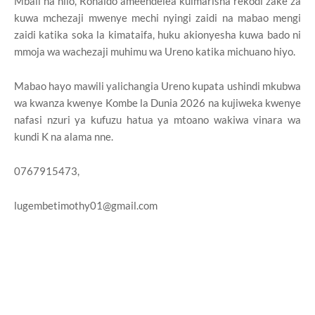
Mbali na hilo, Ronaldo ameendelea kuimarisha rekodi zake za
kuwa mchezaji mwenye mechi nyingi zaidi na mabao mengi
zaidi katika soka la kimataifa, huku akionyesha kuwa bado ni
mmoja wa wachezaji muhimu wa Ureno katika michuano hiyo.
Mabao hayo mawili yalichangia Ureno kupata ushindi mkubwa
wa kwanza kwenye Kombe la Dunia 2026 na kujiweka kwenye
nafasi nzuri ya kufuzu hatua ya mtoano wakiwa vinara wa
kundi K na alama nne.
0767915473,
lugembetimothy01@gmail.com