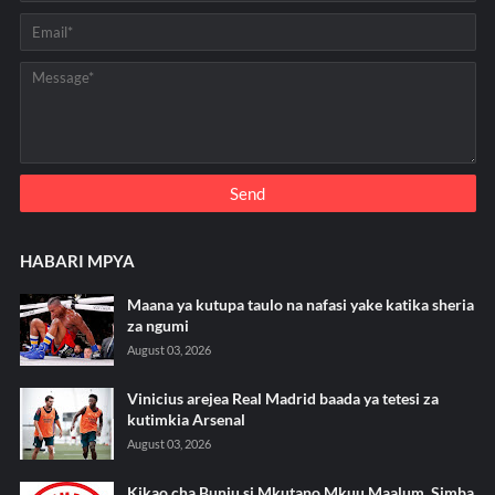
HABARI MPYA
Maana ya kutupa taulo na nafasi yake katika sheria
za ngumi
August 03, 2026
Vinicius arejea Real Madrid baada ya tetesi za
kutimkia Arsenal
August 03, 2026
Kikao cha Bunju si Mkutano Mkuu Maalum, Simba