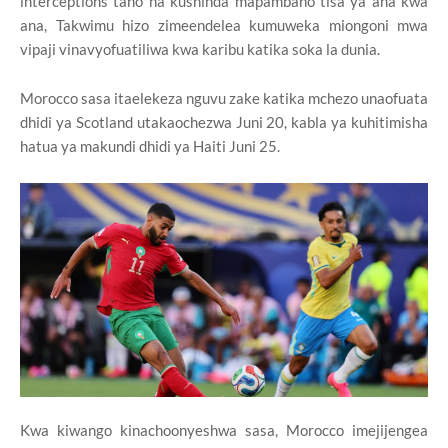
interceptions tano na kushinda mapambano tisa ya ana kwa
ana, Takwimu hizo zimeendelea kumuweka miongoni mwa
vipaji vinavyofuatiliwa kwa karibu katika soka la dunia.
Morocco sasa itaelekeza nguvu zake katika mchezo unaofuata
dhidi ya Scotland utakaochezwa Juni 20, kabla ya kuhitimisha
hatua ya makundi dhidi ya Haiti Juni 25.
Kwa kiwango kinachoonyeshwa sasa, Morocco imejijengea