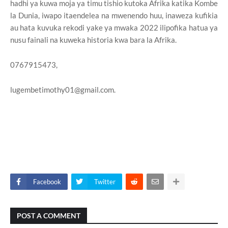
hadhi ya kuwa moja ya timu tishio kutoka Afrika katika Kombe
la Dunia, iwapo itaendelea na mwenendo huu, inaweza kufikia
au hata kuvuka rekodi yake ya mwaka 2022 ilipofika hatua ya
nusu fainali na kuweka historia kwa bara la Afrika.
0767915473,
lugembetimothy01@gmail.com.
Facebook
Twitter
POST A COMMENT