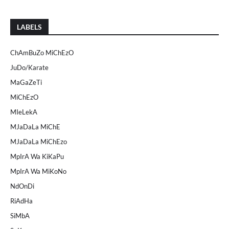
LABELS
ChAmBuZo MiChEzO
JuDo/Karate
MaGaZeTi
MiChEzO
MIeLekA
MJaDaLa MiChE
MJaDaLa MiChEzo
MpIrA Wa KiKaPu
MpIrA Wa MiKoNo
NdOnDi
RiAdHa
SiMbA