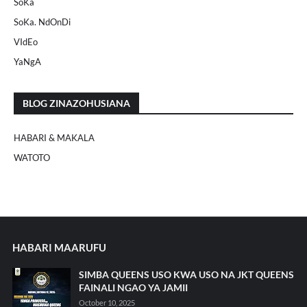
SoKa
SoKa. NdOnDi
VIdEo
YaNgA
BLOG ZINAZOHUSIANA
HABARI & MAKALA
WATOTO
HABARI MAARUFU
SIMBA QUEENS USO KWA USO NA JKT QUEENS
FAINALI NGAO YA JAMII
October 10, 2025