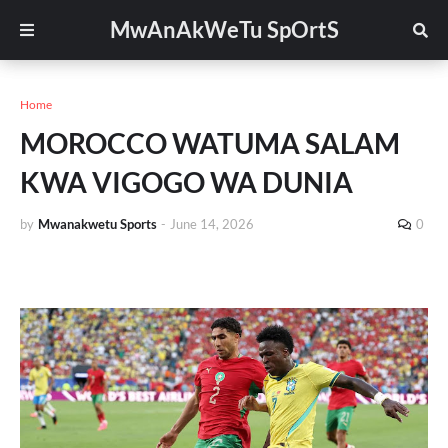
MwAnAkWeTu SpOrtS
Home
MOROCCO WATUMA SALAM
KWA VIGOGO WA DUNIA
by
Mwanakwetu Sports
-
June 14, 2026
0