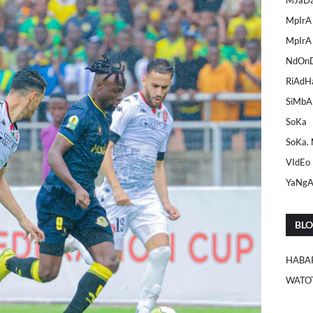
MpIrA
MpIrA
NdOn
RiAdH
SiMbA
SoKa
SoKa.
VIdEo
YaNg
BL
HABA
WATO