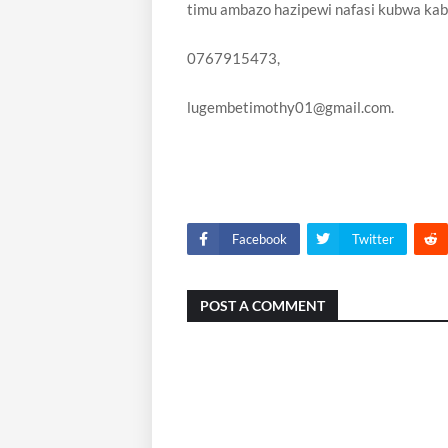
timu ambazo hazipewi nafasi kubwa kab
0767915473,
lugembetimothy01@gmail.com.
Facebook
Twitter
POST A COMMENT