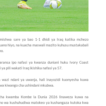
zimishwa sare ya bao 1-1 dhidi ya Iraq katika mchezo
uano hiyo, na kuacha maswali mazito kuhusu mustakabali
no.
ransa ipo nafasi ya kwanza duniani huku Ivory Coast
 ya pili wakati Iraq ikishika nafasi ya 57.
 wazi ndani ya uwanja, hali inayozidi kuonyesha kuwa
kwa kiwango cha ushindani mkubwa.
icha kwamba Kombe la Dunia 2026 linaweza kuwa na
no wa kushuhudiwa matokeo ya kushangaza kutoka kwa