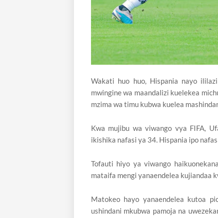
Wakati huo huo, Hispania nayo ilila
mwingine wa maandalizi kuelekea mich
mzima wa timu kubwa kuelea mashinda
Kwa mujibu wa viwango vya FIFA, Ufa
ikishika nafasi ya 34. Hispania ipo nafasi
Tofauti hiyo ya viwango haikuonekana
mataifa mengi yanaendelea kujiandaa 
Matokeo hayo yanaendelea kutoa p
ushindani mkubwa pamoja na uwezeka