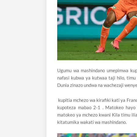
Ugumu wa mashindano umepimwa kupiti
nafasi kubwa ya kutwaa taji hilo, timu
Dunia zinazo undwa na wachezaji wenye
kupitia mchezo wa kirafiki kati ya France
kupoteza mabao 2-1 . Matokeo hayo 
matokeo ya mchezo kwani Kila timu ili
kitatumika wakati wa mashindano.