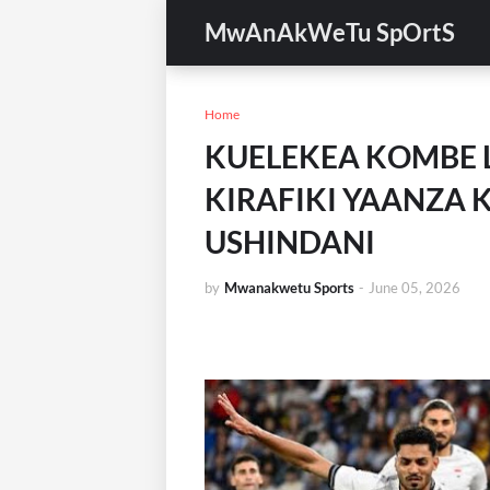
MwAnAkWeTu SpOrtS
Home
KUELEKEA KOMBE L
KIRAFIKI YAANZA 
USHINDANI
by
Mwanakwetu Sports
-
June 05, 2026