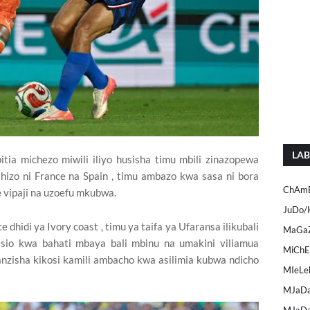
LAB
a michezo miwili iliyo husisha timu mbili zinazopewa
 hizo ni France na Spain , timu ambazo kwa sasa ni bora
ChAmB
 vipaji na uzoefu mkubwa.
JuDo/
 dhidi ya Ivory coast , timu ya taifa ya Ufaransa ilikubali
MaGaZ
sio kwa bahati mbaya bali mbinu na umakini viliamua
MiCh
anzisha kikosi kamili ambacho kwa asilimia kubwa ndicho
MIeLe
MJaDa
MJaDa