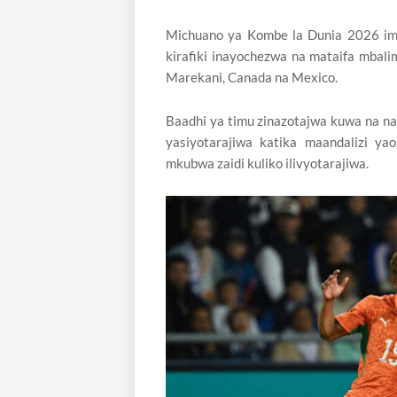
Michuano ya Kombe la Dunia 2026 imea
kirafiki inayochezwa na mataifa mbal
Marekani, Canada na Mexico.
Baadhi ya timu zinazotajwa kuwa na na
yasiyotarajiwa katika maandalizi y
mkubwa zaidi kuliko ilivyotarajiwa.