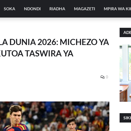
SOKA
NDONDI
RIADHA
MAGAZETI
MPIRA WA K
ADE
A DUNIA 2026: MICHEZO YA
KUTOA TASWIRA YA
0
SIK