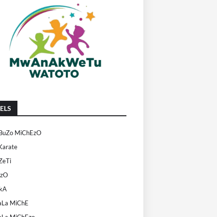
ELS
uZo MiChEzO
Karate
eTi
EzO
kA
La MiChE
La MiChEzo