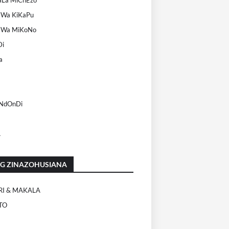
 Wa KiKaPu
 Wa MiKoNo
Di
a
 NdOnDi
A
OG ZINAZOHUSIANA
RI & MAKALA
TO