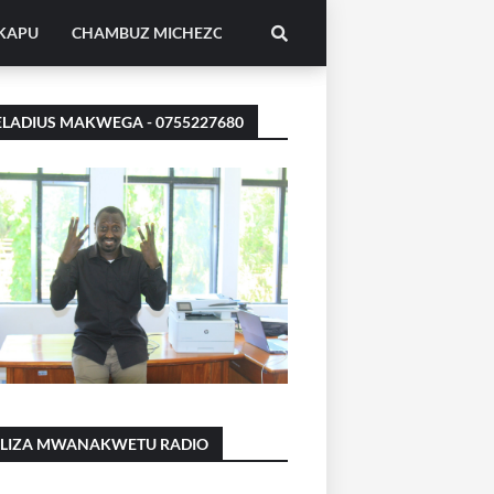
IKAPU
CHAMBUZ MICHEZO
LADIUS MAKWEGA - 0755227680
ILIZA MWANAKWETU RADIO