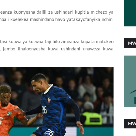
nza kuonyesha dalili za ushindani kupitia michezo ya
imbali kuelekea mashindano hayo yatakayofanyika nchini
fasi kubwa ya kutwaa taji hilo zimeanza kupata matokeo
MW
ao, jambo linaloonyesha kuwa ushindani unaweza kuwa
MW