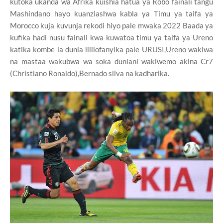
kutoka ukanda wa Afrika kuishia hatua ya Robo fainali tangu
Mashindano hayo kuanziashwa kabla ya Timu ya taifa ya
Morocco kuja kuvunja rekodi hiyo pale mwaka 2022 Baada ya
kufika hadi nusu fainali kwa kuwatoa timu ya taifa ya Ureno
katika kombe la dunia lililofanyika pale URUSI,Ureno wakiwa
na mastaa wakubwa wa soka duniani wakiwemo akina Cr7
(Christiano Ronaldo),Bernado silva na kadharika.