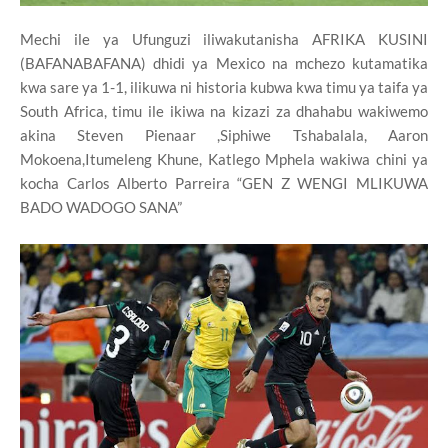
Mechi ile ya Ufunguzi iliwakutanisha AFRIKA KUSINI
(BAFANABAFANA) dhidi ya Mexico na mchezo kutamatika
kwa sare ya 1-1, ilikuwa ni historia kubwa kwa timu ya taifa ya
South Africa, timu ile ikiwa na kizazi za dhahabu wakiwemo
akina Steven Pienaar ,Siphiwe Tshabalala, Aaron
Mokoena,Itumeleng Khune, Katlego Mphela wakiwa chini ya
kocha Carlos Alberto Parreira “GEN Z WENGI MLIKUWA
BADO WADOGO SANA”