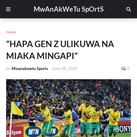
MwAnAkWeTu SpOrtS
Home
“HAPA GEN Z ULIKUWA NA
MIAKA MINGAPI”
by
Mwanakwetu Sports
-
June 08, 2026
0