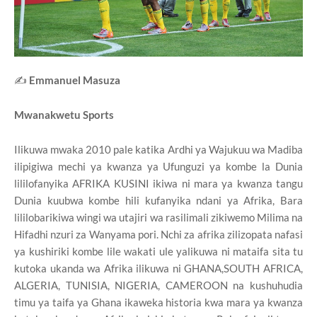
✍️
Emmanuel Masuza
Mwanakwetu Sports
Ilikuwa mwaka 2010 pale katika Ardhi ya Wajukuu wa Madiba
ilipigiwa mechi ya kwanza ya Ufunguzi ya kombe la Dunia
lililofanyika AFRIKA KUSINI ikiwa ni mara ya kwanza tangu
Dunia kuubwa kombe hili kufanyika ndani ya Afrika, Bara
lililobarikiwa wingi wa utajiri wa rasilimali zikiwemo Milima na
Hifadhi nzuri za Wanyama pori. Nchi za afrika zilizopata nafasi
ya kushiriki kombe lile wakati ule yalikuwa ni mataifa sita tu
kutoka ukanda wa Afrika ilikuwa ni GHANA,SOUTH AFRICA,
ALGERIA, TUNISIA, NIGERIA, CAMEROON na kushuhudia
timu ya taifa ya Ghana ikaweka historia kwa mara ya kwanza