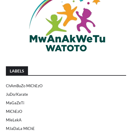
LABELS
ChAmBuZo MiChEzO
JuDo/Karate
MaGaZeTi
MiChEzO
MIeLekA
MJaDaLa MiChE