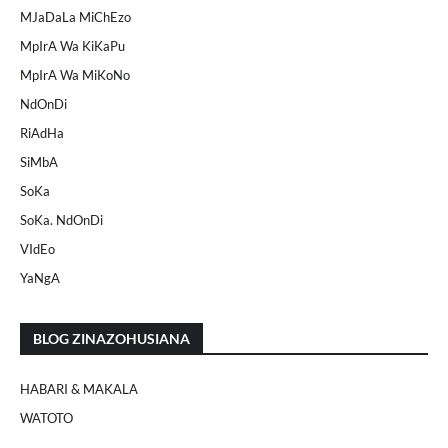
MJaDaLa MiChEzo
MpIrA Wa KiKaPu
MpIrA Wa MiKoNo
NdOnDi
RiAdHa
SiMbA
SoKa
SoKa. NdOnDi
VIdEo
YaNgA
BLOG ZINAZOHUSIANA
HABARI & MAKALA
WATOTO