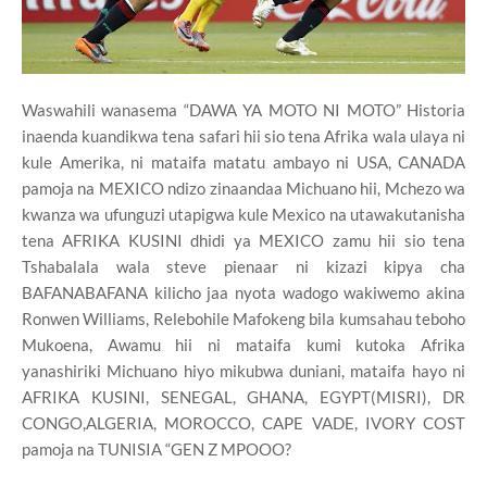
Waswahili wanasema “DAWA YA MOTO NI MOTO” Historia
inaenda kuandikwa tena safari hii sio tena Afrika wala ulaya ni
kule Amerika, ni mataifa matatu ambayo ni USA, CANADA
pamoja na MEXICO ndizo zinaandaa Michuano hii, Mchezo wa
kwanza wa ufunguzi utapigwa kule Mexico na utawakutanisha
tena AFRIKA KUSINI dhidi ya MEXICO zamu hii sio tena
Tshabalala wala steve pienaar ni kizazi kipya cha
BAFANABAFANA kilicho jaa nyota wadogo wakiwemo akina
Ronwen Williams, Relebohile Mafokeng bila kumsahau teboho
Mukoena, Awamu hii ni mataifa kumi kutoka Afrika
yanashiriki Michuano hiyo mikubwa duniani, mataifa hayo ni
AFRIKA KUSINI, SENEGAL, GHANA, EGYPT(MISRI), DR
CONGO,ALGERIA, MOROCCO, CAPE VADE, IVORY COST
pamoja na TUNISIA “GEN Z MPOOO?