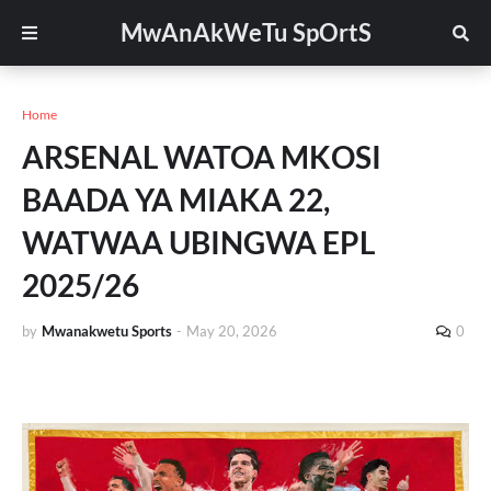
MwAnAkWeTu SpOrtS
Home
ARSENAL WATOA MKOSI
BAADA YA MIAKA 22,
WATWAA UBINGWA EPL
2025/26
by
Mwanakwetu Sports
-
May 20, 2026
0