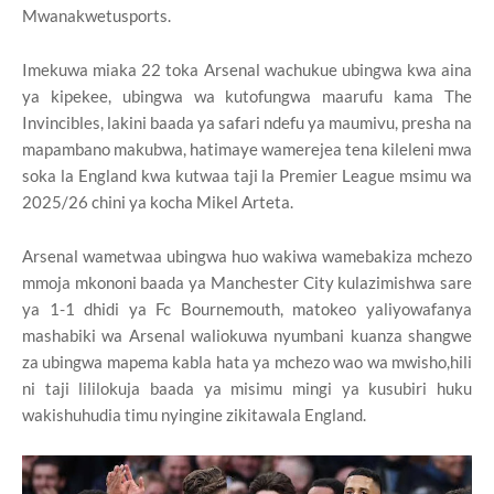
Mwanakwetusports.
Imekuwa miaka 22 toka Arsenal wachukue ubingwa kwa aina
ya kipekee, ubingwa wa kutofungwa maarufu kama The
Invincibles, lakini baada ya safari ndefu ya maumivu, presha na
mapambano makubwa, hatimaye wamerejea tena kileleni mwa
soka la England kwa kutwaa taji la Premier League msimu wa
2025/26 chini ya kocha Mikel Arteta.
Arsenal wametwaa ubingwa huo wakiwa wamebakiza mchezo
mmoja mkononi baada ya Manchester City kulazimishwa sare
ya 1-1 dhidi ya Fc Bournemouth, matokeo yaliyowafanya
mashabiki wa Arsenal waliokuwa nyumbani kuanza shangwe
za ubingwa mapema kabla hata ya mchezo wao wa mwisho,hili
ni taji lililokuja baada ya misimu mingi ya kusubiri huku
wakishuhudia timu nyingine zikitawala England.