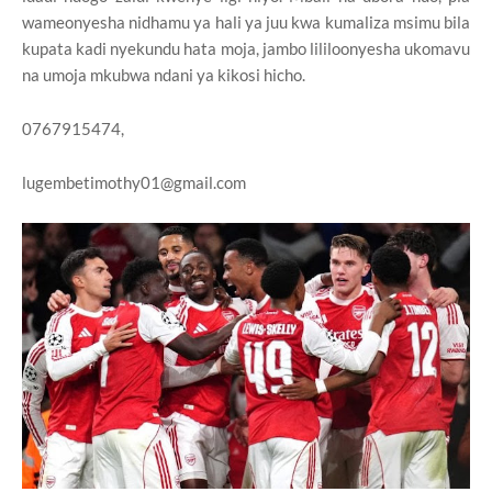
wameonyesha nidhamu ya hali ya juu kwa kumaliza msimu bila
kupata kadi nyekundu hata moja, jambo lililoonyesha ukomavu
na umoja mkubwa ndani ya kikosi hicho.
0767915474,
lugembetimothy01@gmail.com