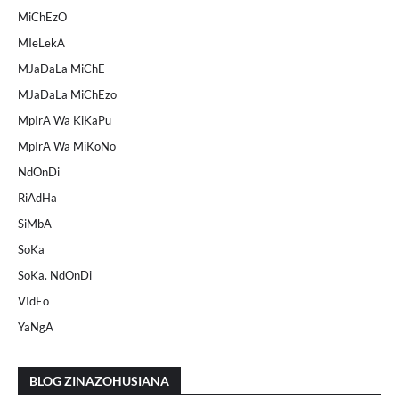
MiChEzO
MIeLekA
MJaDaLa MiChE
MJaDaLa MiChEzo
MpIrA Wa KiKaPu
MpIrA Wa MiKoNo
NdOnDi
RiAdHa
SiMbA
SoKa
SoKa. NdOnDi
VIdEo
YaNgA
BLOG ZINAZOHUSIANA