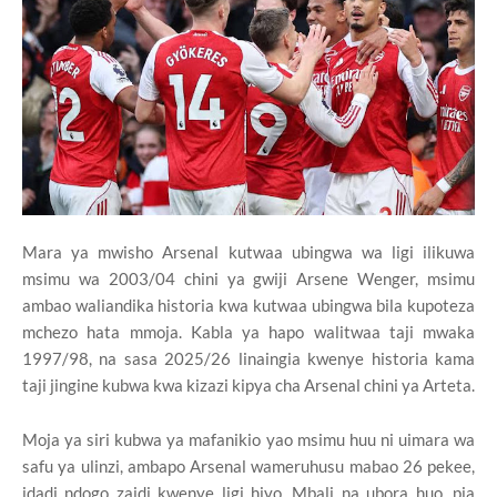
Mara ya mwisho Arsenal kutwaa ubingwa wa ligi ilikuwa
msimu wa 2003/04 chini ya gwiji Arsene Wenger, msimu
ambao waliandika historia kwa kutwaa ubingwa bila kupoteza
mchezo hata mmoja. Kabla ya hapo walitwaa taji mwaka
1997/98, na sasa 2025/26 linaingia kwenye historia kama
taji jingine kubwa kwa kizazi kipya cha Arsenal chini ya Arteta.
Moja ya siri kubwa ya mafanikio yao msimu huu ni uimara wa
safu ya ulinzi, ambapo Arsenal wameruhusu mabao 26 pekee,
idadi ndogo zaidi kwenye ligi hiyo. Mbali na ubora huo, pia