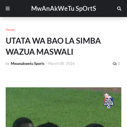
MwAnAkWeTu SpOrtS
Home
UTATA WA BAO LA SIMBA
WAZUA MASWALI
by
Mwanakwetu Sports
-
March 08, 2026
0