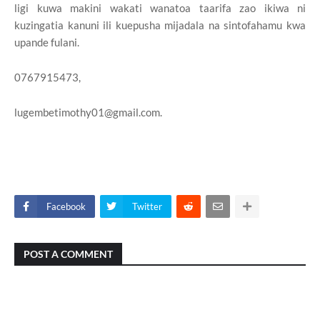
ligi kuwa makini wakati wanatoa taarifa zao ikiwa ni
kuzingatia kanuni ili kuepusha mijadala na sintofahamu kwa
upande fulani.
0767915473,
lugembetimothy01@gmail.com.
Facebook
Twitter
POST A COMMENT