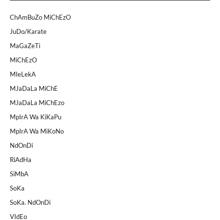
ChAmBuZo MiChEzO
JuDo/Karate
MaGaZeTi
MiChEzO
MIeLekA
MJaDaLa MiChE
MJaDaLa MiChEzo
MpIrA Wa KiKaPu
MpIrA Wa MiKoNo
NdOnDi
RiAdHa
SiMbA
SoKa
SoKa. NdOnDi
VIdEo