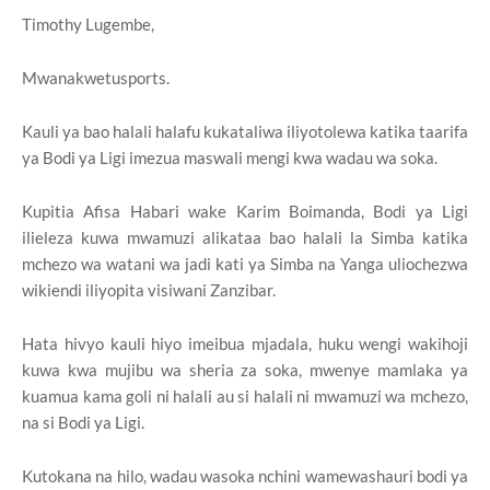
Timothy Lugembe,
Mwanakwetusports.
Kauli ya bao halali halafu kukataliwa iliyotolewa katika taarifa
ya Bodi ya Ligi imezua maswali mengi kwa wadau wa soka.
Kupitia Afisa Habari wake Karim Boimanda, Bodi ya Ligi
ilieleza kuwa mwamuzi alikataa bao halali la Simba katika
mchezo wa watani wa jadi kati ya Simba na Yanga uliochezwa
wikiendi iliyopita visiwani Zanzibar.
Hata hivyo kauli hiyo imeibua mjadala, huku wengi wakihoji
kuwa kwa mujibu wa sheria za soka, mwenye mamlaka ya
kuamua kama goli ni halali au si halali ni mwamuzi wa mchezo,
na si Bodi ya Ligi.
Kutokana na hilo, wadau wasoka nchini wamewashauri bodi ya