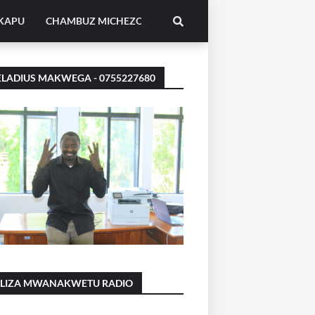
IKAPU
CHAMBUZ MICHEZO
LADIUS MAKWEGA - 0755227680
ILIZA MWANAKWETU RADIO