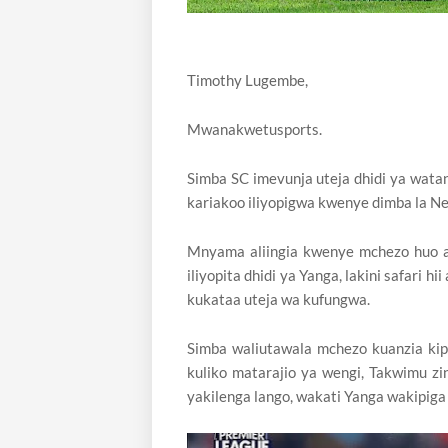
Timothy Lugembe,
Mwanakwetusports.
Simba SC imevunja uteja dhidi ya wata
kariakoo iliyopigwa kwenye dimba la N
Mnyama aliingia kwenye mchezo huo 
iliyopita dhidi ya Yanga, lakini safari
kukataa uteja wa kufungwa.
Simba waliutawala mchezo kuanzia kip
kuliko matarajio ya wengi, Takwimu zi
yakilenga lango, wakati Yanga wakipiga 