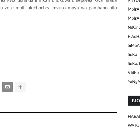
ejea kwa ushindani mkali uliokuwa umepotea kwa miaka
mu zote mbili ukichochea mvuto mpya wa pambano hilo
MpIrA
MpIrA
NdOn
RiAdH
SiMbA
SoKa
SoKa.
VIdEo
YaNg
BL
HABA
WATO