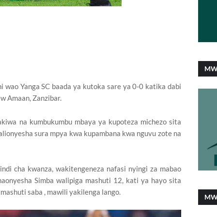
MW
ni wao Yanga SC baada ya kutoka sare ya 0-0 katika dabi
ew Amaan, Zanzibar.
akiwa na kumbukumbu mbaya ya kupoteza michezo sita
 hii alionyesha sura mpya kwa kupambana kwa nguvu zote na
indi cha kwanza, wakitengeneza nafasi nyingi za mabao
naonyesha Simba walipiga mashuti 12, kati ya hayo sita
mashuti saba , mawili yakilenga lango.
MW