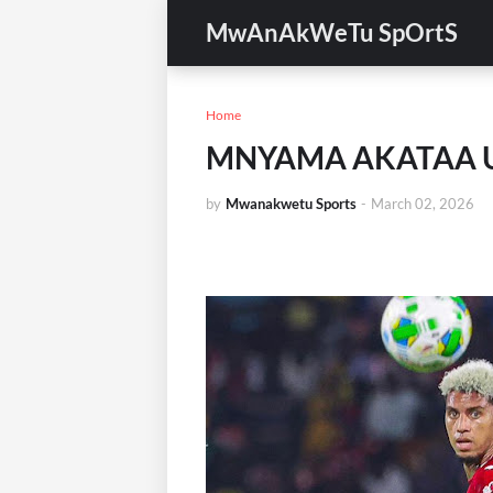
MwAnAkWeTu SpOrtS
Home
MNYAMA AKATAA U
by
Mwanakwetu Sports
-
March 02, 2026