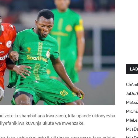
LAB
ChAmB
JuDo/
MaGaZ
MiCh
mu zote kushambuliana kwa zamu, kila upande ukionyesha
MIeLe
aliyefanikiwa kuvunja ukuta wa mwenzake.
MJaDa
MJaDa