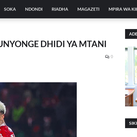
SOKA
NDONDI
RIADHA
MAGAZETI
MPIRA WA K
ADE
NYONGE DHIDI YA MTANI
0
SIK