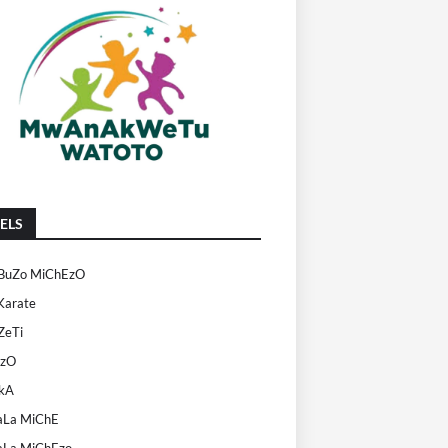
ELS
uZo MiChEzO
Karate
eTi
EzO
kA
La MiChE
La MiChEzo