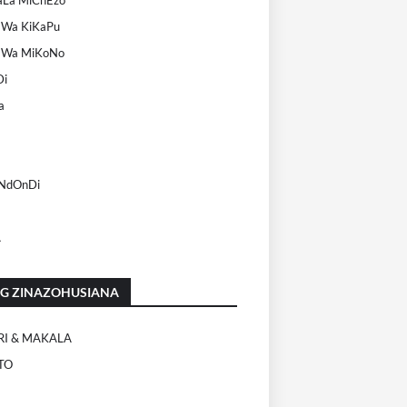
 Wa KiKaPu
 Wa MiKoNo
Di
a
 NdOnDi
A
OG ZINAZOHUSIANA
RI & MAKALA
TO