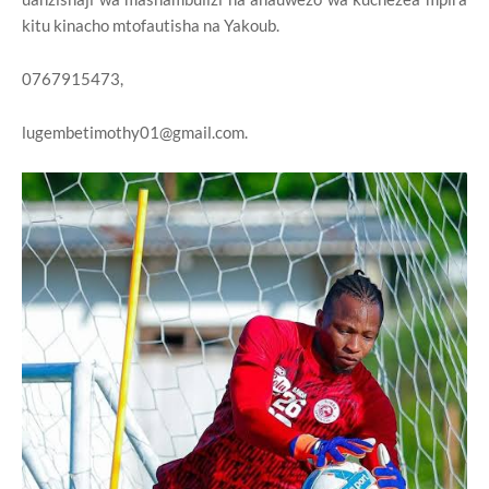
kitu kinacho mtofautisha na Yakoub.
0767915473,
lugembetimothy01@gmail.com.