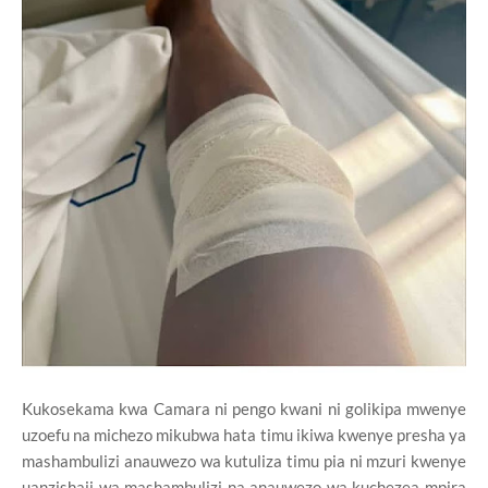
Kukosekama kwa Camara ni pengo kwani ni golikipa mwenye
uzoefu na michezo mikubwa hata timu ikiwa kwenye presha ya
mashambulizi anauwezo wa kutuliza timu pia ni mzuri kwenye
uanzishaji wa mashambulizi na anauwezo wa kuchezea mpira