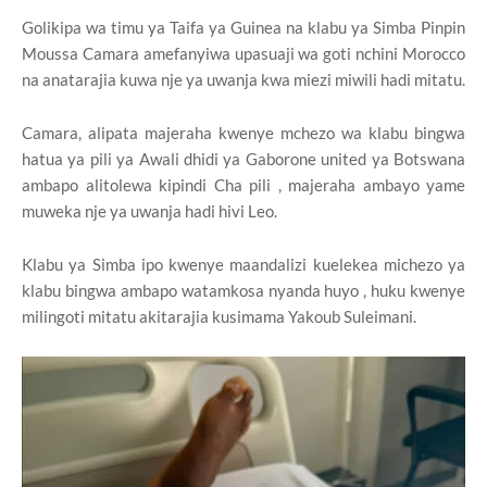
Golikipa wa timu ya Taifa ya Guinea na klabu ya Simba Pinpin
Moussa Camara amefanyiwa upasuaji wa goti nchini Morocco
na anatarajia kuwa nje ya uwanja kwa miezi miwili hadi mitatu.
Camara, alipata majeraha kwenye mchezo wa klabu bingwa
hatua ya pili ya Awali dhidi ya Gaborone united ya Botswana
ambapo alitolewa kipindi Cha pili , majeraha ambayo yame
muweka nje ya uwanja hadi hivi Leo.
Klabu ya Simba ipo kwenye maandalizi kuelekea michezo ya
klabu bingwa ambapo watamkosa nyanda huyo , huku kwenye
milingoti mitatu akitarajia kusimama Yakoub Suleimani.