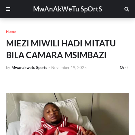
MwAnAkWeTu SpOrtS
Home
MIEZI MIWILI HADI MITATU
BILA CAMARA MSIMBAZI
by
Mwanakwetu Sports
-
November 19, 2025
0