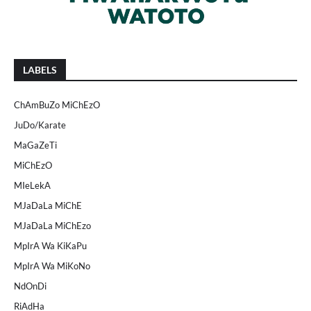
LABELS
ChAmBuZo MiChEzO
JuDo/Karate
MaGaZeTi
MiChEzO
MIeLekA
MJaDaLa MiChE
MJaDaLa MiChEzo
MpIrA Wa KiKaPu
MpIrA Wa MiKoNo
NdOnDi
RiAdHa