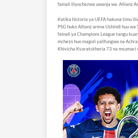
fainali iliyochezwa uwanja wa Allianz 
Katika historia ya UEFA hakuna timu i
PSG huko Allianz arena Ushindi huu wa 
fainali ya Champions League tangu ku
mchezo huo magoli yalifungwa na Achra
Khivicha Kvaratskheria 73 na msumari 