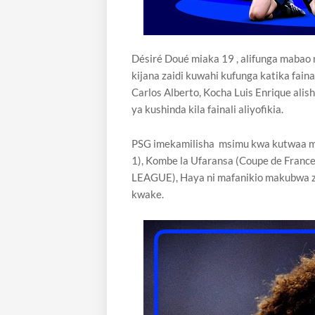
Désiré Doué miaka 19 , alifunga mabao 
kijana zaidi kuwahi kufunga katika fain
Carlos Alberto, Kocha Luis Enrique alish
ya kushinda kila fainali aliyofikia.
PSG imekamilisha msimu kwa kutwaa mat
1), Kombe la Ufaransa (Coupe de Fran
LEAGUE), Haya ni mafanikio makubwa 
kwake.