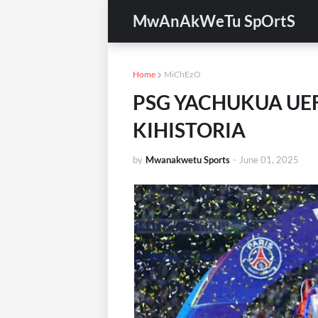
MwAnAkWeTu SpOrtS
Home
MiChEzO
PSG YACHUKUA UE
KIHISTORIA
by
Mwanakwetu Sports
-
June 01, 2025