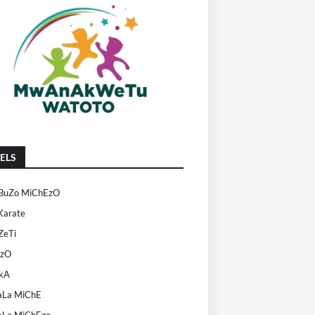
ELS
uZo MiChEzO
Karate
eTi
EzO
kA
La MiChE
La MiChEzo