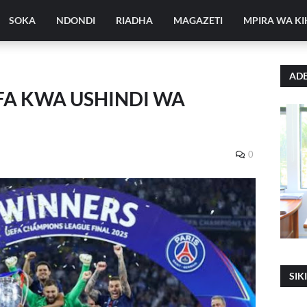
SOKA
NDONDI
RIADHA
MAGAZETI
MPIRA WA K
ADE
FA KWA USHINDI WA
0
SIK