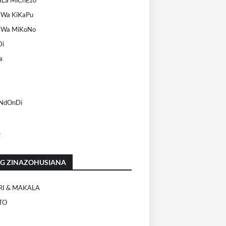
 Wa KiKaPu
 Wa MiKoNo
Di
a
 NdOnDi
A
OG ZINAZOHUSIANA
RI & MAKALA
TO