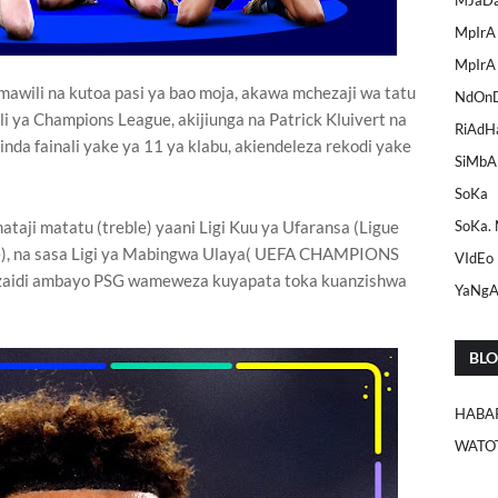
MpIrA
MpIrA
mawili na kutoa pasi ya bao moja, akawa mchezaji wa tatu
NdOn
ali ya Champions League, akijiunga na Patrick Kluivert na
RiAdH
inda fainali yake ya 11 ya klabu, akiendeleza rekodi yake
SiMbA
SoKa
aji matatu (treble) yaani Ligi Kuu ya Ufaransa (Ligue
SoKa.
ce), na sasa Ligi ya Mabingwa Ulaya( UEFA CHAMPIONS
VIdEo
zaidi ambayo PSG wameweza kuyapata toka kuanzishwa
YaNg
BL
HABA
WATO