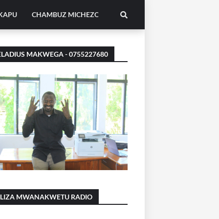
IKAPU
CHAMBUZ MICHEZO
LADIUS MAKWEGA - 0755227680
ILIZA MWANAKWETU RADIO