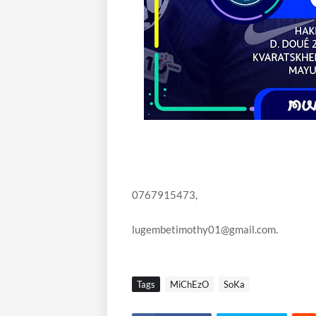
0767915473,
lugembetimothy01@gmail.com.
Tags
MiChEzO
SoKa