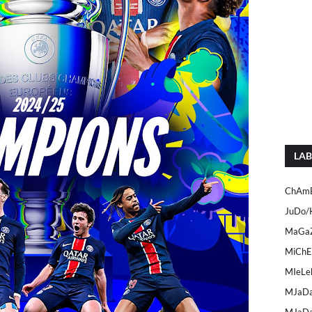
LAB
ChAmB
JuDo/
MaGaZ
MiCh
MIeLe
MJaDa
MJaDa