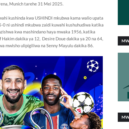
Arena, Munich tarehe 31 Mei 2025.
liwahi kushinda kwa USHINDI mkubwa kama walio upata
5-0 ni ushindi mkubwa zaidi kuwahi kushuhudiwa katika
anzishwa kwa mashindano haya mwaka 1956, katika
f Hakim dakika ya 12, Desire Doue dakika ya 20 na 64,
MW
wa mwisho ulipigiliwa na Senny Mayulu dakika 86.
MW