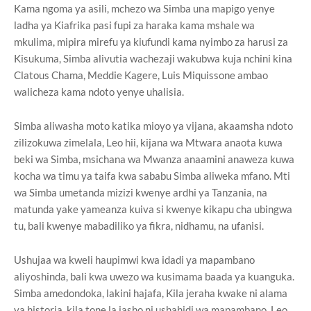
Kama ngoma ya asili, mchezo wa Simba una mapigo yenye
ladha ya Kiafrika pasi fupi za haraka kama mshale wa
mkulima, mipira mirefu ya kiufundi kama nyimbo za harusi za
Kisukuma, Simba alivutia wachezaji wakubwa kuja nchini kina
Clatous Chama, Meddie Kagere, Luis Miquissone ambao
walicheza kama ndoto yenye uhalisia.
Simba aliwasha moto katika mioyo ya vijana, akaamsha ndoto
zilizokuwa zimelala, Leo hii, kijana wa Mtwara anaota kuwa
beki wa Simba, msichana wa Mwanza anaamini anaweza kuwa
kocha wa timu ya taifa kwa sababu Simba aliweka mfano. Mti
wa Simba umetanda mizizi kwenye ardhi ya Tanzania, na
matunda yake yameanza kuiva si kwenye kikapu cha ubingwa
tu, bali kwenye mabadiliko ya fikra, nidhamu, na ufanisi.
Ushujaa wa kweli haupimwi kwa idadi ya mapambano
aliyoshinda, bali kwa uwezo wa kusimama baada ya kuanguka.
Simba amedondoka, lakini hajafa, Kila jeraha kwake ni alama
ya historia, kila tone la jasho ni ushahidi wa mapambano. Leo