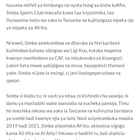
huvuma mithili ya kimbunga na nyota hung’aa kisha kufifia,
Simba Sports Club imesalia kuwa taa isiyozimika, taa
iliyowasha moto wa soka la Tanzania na kujitangaza mpaka nje
ya mipaka ya Afrika.
Ni kweli, Simba amekumbwa na dhoruba za hivi karibuni
kushindwa kutwaa ubingwa wa Ligi Kuu, kutoka mapema
kwenye mashindano ya CAF, na misukosuko ya kiuongozi,
Lakini hata mawe yakipigwa na mvua, hayapotezi thamani
yake. Simba ni jiwe la msingi, si jani linalopeperushwa na
upepo.
Simba si klabu tu; ni sauti ya mtaa, ni kishindo cha uwanja, ni
damu ya mashabiki wake wanaolia na kucheka pamoja, Timu
hii imeshika mkono wa soka la Tanzania na kulivusha barabara
ya vumbi hadi kwenye njia ya lami, Nani asiyekumbuka mwaka
2019 hadi 2021, Simba alipoiteka Afrika, akiwatoa vigogo
kama AS Vita na Al Ahly? Ilikuwa si hadithi tu, bali uhalisia