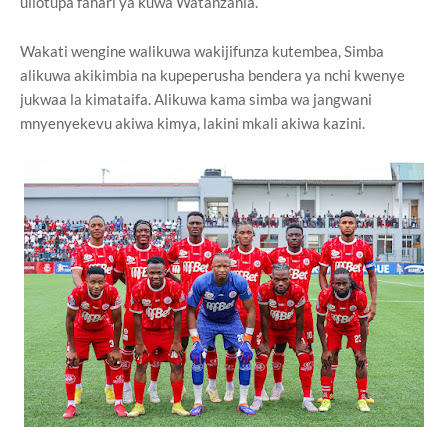
uliotupa fahari ya kuwa Watanzania.
Wakati wengine walikuwa wakijifunza kutembea, Simba
alikuwa akikimbia na kupeperusha bendera ya nchi kwenye
jukwaa la kimataifa. Alikuwa kama simba wa jangwani
mnyenyekevu akiwa kimya, lakini mkali akiwa kazini.