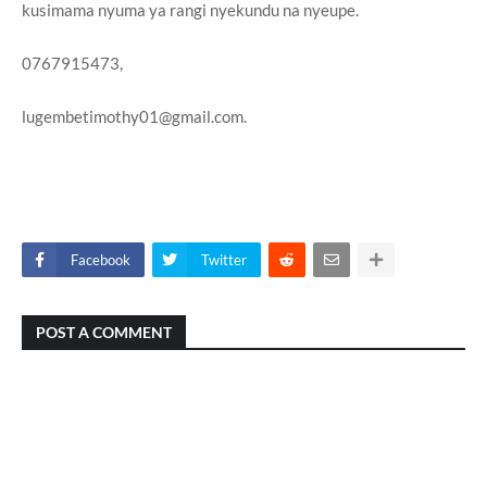
kusimama nyuma ya rangi nyekundu na nyeupe.
0767915473,
lugembetimothy01@gmail.com.
Facebook
Twitter
POST A COMMENT