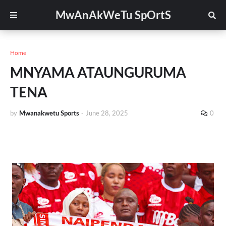
MwAnAkWeTu SpOrtS
Home
MNYAMA ATAUNGURUMA
TENA
by
Mwanakwetu Sports
-
June 28, 2025
0