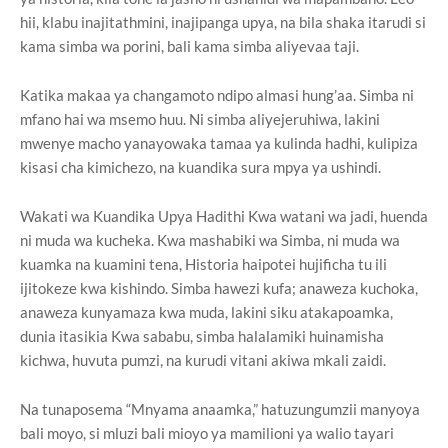
hii, klabu inajitathmini, inajipanga upya, na bila shaka itarudi si
kama simba wa porini, bali kama simba aliyevaa taji.
Katika makaa ya changamoto ndipo almasi hung’aa. Simba ni
mfano hai wa msemo huu. Ni simba aliyejeruhiwa, lakini
mwenye macho yanayowaka tamaa ya kulinda hadhi, kulipiza
kisasi cha kimichezo, na kuandika sura mpya ya ushindi.
Wakati wa Kuandika Upya Hadithi Kwa watani wa jadi, huenda
ni muda wa kucheka. Kwa mashabiki wa Simba, ni muda wa
kuamka na kuamini tena, Historia haipotei hujificha tu ili
ijitokeze kwa kishindo. Simba hawezi kufa; anaweza kuchoka,
anaweza kunyamaza kwa muda, lakini siku atakapoamka,
dunia itasikia Kwa sababu, simba halalamiki huinamisha
kichwa, huvuta pumzi, na kurudi vitani akiwa mkali zaidi.
Na tunaposema “Mnyama anaamka,” hatuzungumzii manyoya
bali moyo, si mluzi bali mioyo ya mamilioni ya walio tayari