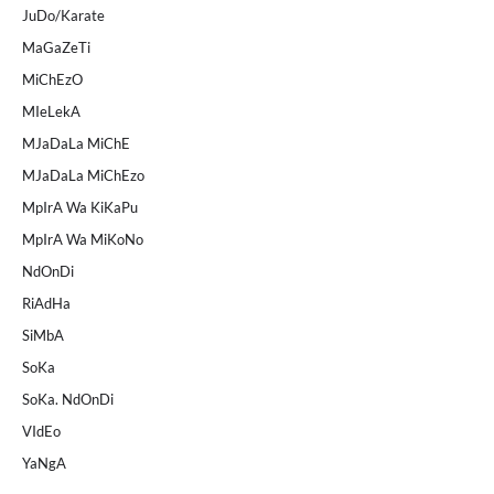
JuDo/Karate
MaGaZeTi
MiChEzO
MIeLekA
MJaDaLa MiChE
MJaDaLa MiChEzo
MpIrA Wa KiKaPu
MpIrA Wa MiKoNo
NdOnDi
RiAdHa
SiMbA
SoKa
SoKa. NdOnDi
VIdEo
YaNgA