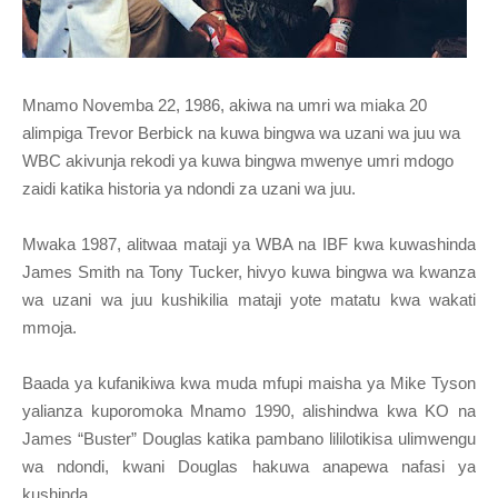
Mnamo Novemba 22, 1986, akiwa na umri wa miaka 20
alimpiga Trevor Berbick na kuwa bingwa wa uzani wa juu wa
WBC akivunja rekodi ya kuwa bingwa mwenye umri mdogo
zaidi katika historia ya ndondi za uzani wa juu.
Mwaka 1987, alitwaa mataji ya WBA na IBF kwa kuwashinda
James Smith na Tony Tucker, hivyo kuwa bingwa wa kwanza
wa uzani wa juu kushikilia mataji yote matatu kwa wakati
mmoja.
Baada ya kufanikiwa kwa muda mfupi maisha ya Mike Tyson
yalianza kuporomoka Mnamo 1990, alishindwa kwa KO na
James “Buster” Douglas katika pambano lililotikisa ulimwengu
wa ndondi, kwani Douglas hakuwa anapewa nafasi ya
kushinda.