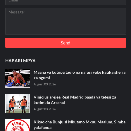
HABARI MPYA
Maana ya kutupa taulo na nafasi yake katika sheria
za ngumi
August 03, 2026
Vinicius arejea Real Madrid baada ya tetesi za
kutimkia Arsenal
August 03, 2026
Kikao cha Bunju si Mkutano Mkuu Maalum, Simba
yafafanua