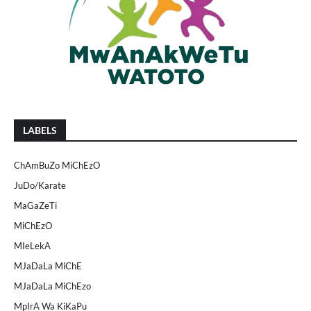
LABELS
ChAmBuZo MiChEzO
JuDo/Karate
MaGaZeTi
MiChEzO
MIeLekA
MJaDaLa MiChE
MJaDaLa MiChEzo
MpIrA Wa KiKaPu