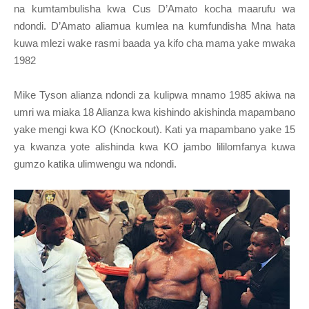
na kumtambulisha kwa Cus D’Amato kocha maarufu wa
ndondi. D’Amato aliamua kumlea na kumfundisha Mna hata
kuwa mlezi wake rasmi baada ya kifo cha mama yake mwaka
1982
Mike Tyson alianza ndondi za kulipwa mnamo 1985 akiwa na
umri wa miaka 18 Alianza kwa kishindo akishinda mapambano
yake mengi kwa KO (Knockout). Kati ya mapambano yake 15
ya kwanza yote alishinda kwa KO jambo lililomfanya kuwa
gumzo katika ulimwengu wa ndondi.