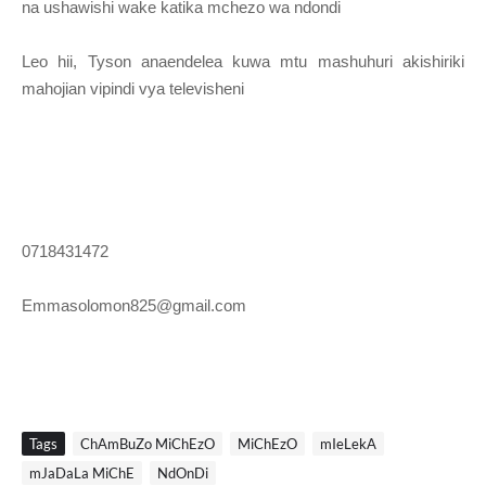
na ushawishi wake katika mchezo wa ndondi
Leo hii, Tyson anaendelea kuwa mtu mashuhuri akishiriki
mahojian vipindi vya televisheni
0718431472
Emmasolomon825@gmail.com
Tags
ChAmBuZo MiChEzO
MiChEzO
mIeLekA
mJaDaLa MiChE
NdOnDi