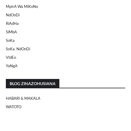
MpIrA Wa MiKoNo
NdOnDi
RiAdHa
SiMbA
SoKa
SoKa. NdOnDi
VIdEo
YaNgA
BLOG ZINAZOHUSIANA
HABARI & MAKALA
WATOTO