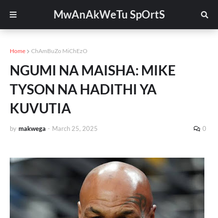
MwAnAkWeTu SpOrtS
Home
ChAmBuZo MiChEzO
NGUMI NA MAISHA: MIKE
TYSON NA HADITHI YA
KUVUTIA
by
makwega
-
March 25, 2025
0