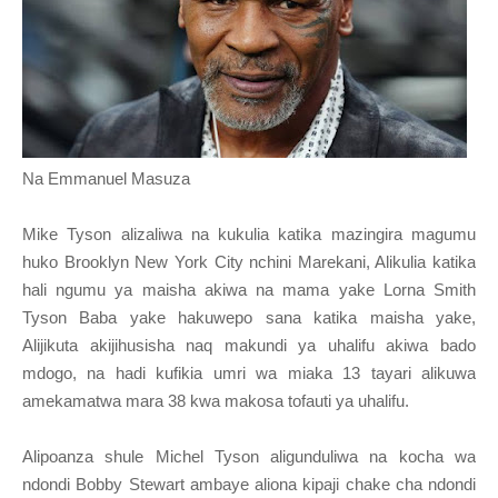
Na Emmanuel Masuza
Mike Tyson alizaliwa na kukulia katika mazingira magumu
huko Brooklyn New York City nchini Marekani, Alikulia katika
hali ngumu ya maisha akiwa na mama yake Lorna Smith
Tyson Baba yake hakuwepo sana katika maisha yake,
Alijikuta akijihusisha naq makundi ya uhalifu akiwa bado
mdogo, na hadi kufikia umri wa miaka 13 tayari alikuwa
amekamatwa mara 38 kwa makosa tofauti ya uhalifu.
Alipoanza shule Michel Tyson aligunduliwa na kocha wa
ndondi Bobby Stewart ambaye aliona kipaji chake cha ndondi